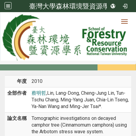
臺灣大學森林環境暨資源學系
Toggl
系所成員
:::
首頁
系所成員
教師
研討會論文
年度
2010
全部作者
蔡明哲
,Lin, Lang-Dong, Cheng-Jung Lin, Tun-
Tschu Chang, Ming-Yang Juan, Chia-Lin Tseng,
Ya-Nan Wang and Ming-Jer Tsai*.
論文名稱
Tomographic investigations on decayed
camphor tree (Cinnamomum camphora) using
the Arbotom stress wave system.