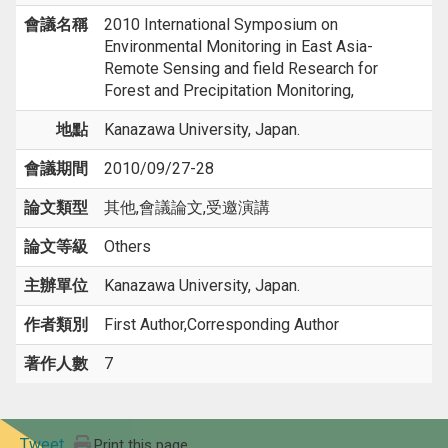
會議名稱
2010 International Symposium on
Environmental Monitoring in East Asia-
Remote Sensing and field Research for
Forest and Precipitation Monitoring,
地點
Kanazawa University, Japan.
會議期間
2010/09/27-28
論文類型
其他,會議論文,受邀演講
論文等級
Others
主辦單位
Kanazawa University, Japan.
作者類別
First Author,Corresponding Author
著作人數
7
Tweet
Print this page