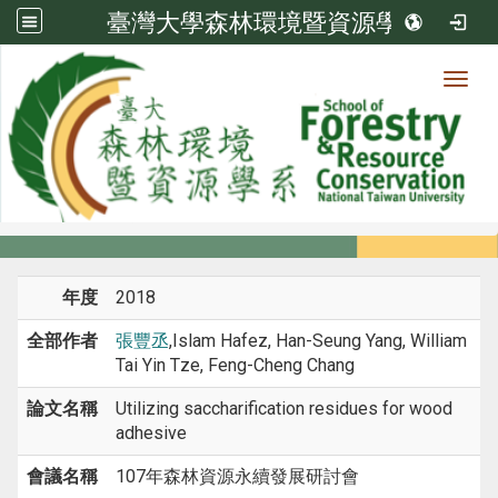
臺灣大學森林環境暨資源學系
Toggl
系所成員
:::
首頁
系所成員
教師
研討會論文
年度
2018
全部作者
張豐丞
,Islam Hafez, Han-Seung Yang, William
Tai Yin Tze, Feng-Cheng Chang
論文名稱
Utilizing saccharification residues for wood
adhesive
會議名稱
107年森林資源永續發展研討會