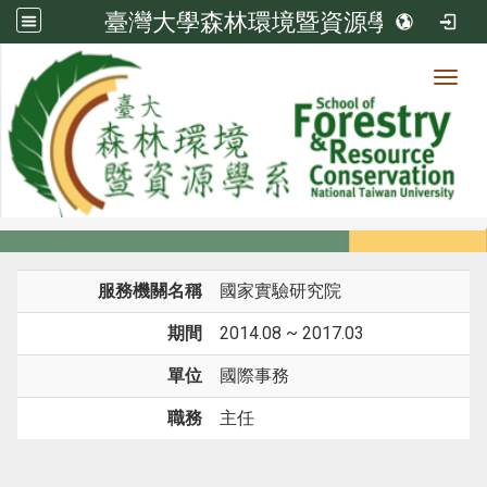
臺灣大學森林環境暨資源學系
Toggl
系所成員
:::
首頁
系所成員
教師
經歷
服務機關名稱
國家實驗研究院
期間
2014.08 ~ 2017.03
單位
國際事務
職務
主任