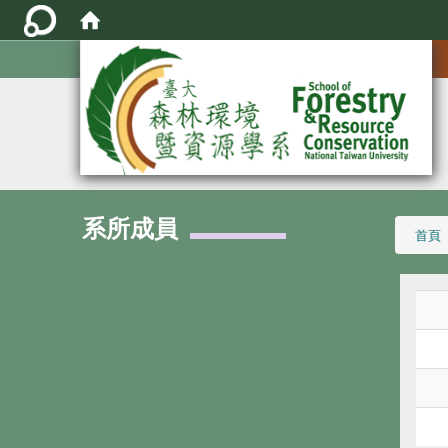
:::
系所成員
:::
首頁