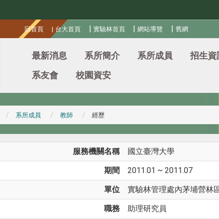
:::
|
|
|
回首頁
|
台大首頁
實驗林首頁
網站導覽
舊網
最新消息
系所簡介
系所成員
招生資
系友會
校園資安
系所成員
教師
經歷
服務機關名稱
國立臺灣大學
期間
2011.01 ~ 2011.07
單位
實驗林管理處內茅埔營林
職務
助理研究員