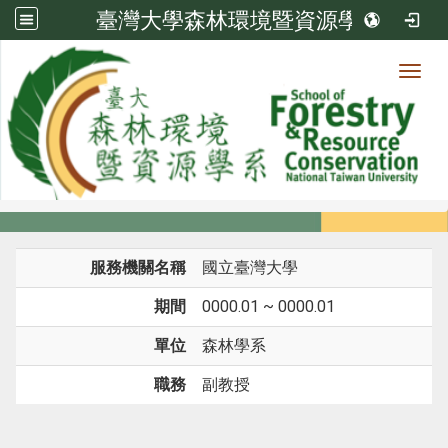
臺灣大學森林環境暨資源學系
Toggl
系所成員
:::
首頁
系所成員
教師
經歷
服務機關名稱
國立臺灣大學
期間
0000.01 ~ 0000.01
單位
森林學系
職務
副教授