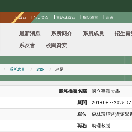
:::
|
|
|
回首頁
|
台大首頁
實驗林首頁
網站導覽
舊網
最新消息
系所簡介
系所成員
招生資
系友會
校園資安
系所成員
教師
經歷
服務機關名稱
國立臺灣大學
期間
2018.08 ~ 2025.07
單位
森林環境暨資源學
職務
助理教授