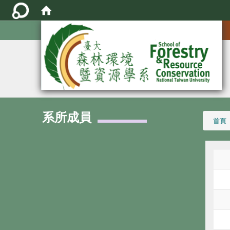
:::
系所成員
:::
首頁