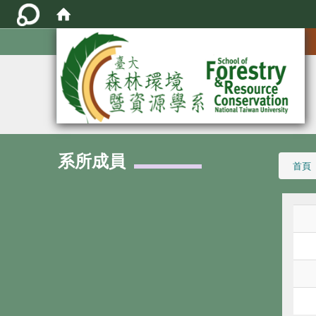
:::
系所成員
:::
首頁