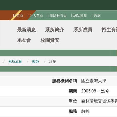
:::
|
|
|
回首頁
|
台大首頁
實驗林首頁
網站導覽
舊網
最新消息
系所簡介
系所成員
招生資
系友會
校園資安
系所成員
教師
經歷
服務機關名稱
國立臺灣大學
期間
2005.08 ~ 迄今
單位
森林環境暨資源學
職務
教授