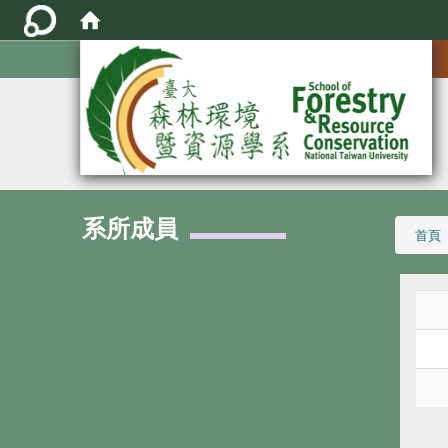
:::
系所成員
:::
首頁