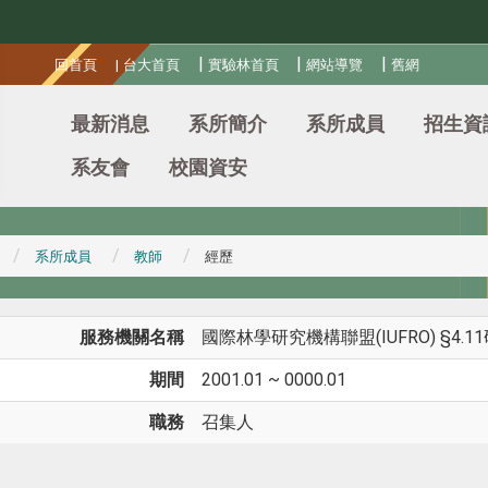
:::
|
|
|
回首頁
|
台大首頁
實驗林首頁
網站導覽
舊網
最新消息
系所簡介
系所成員
招生資
系友會
校園資安
系所成員
教師
經歷
服務機關名稱
國際林學研究機構聯盟(IUFRO) §4.1
期間
2001.01 ~ 0000.01
職務
召集人