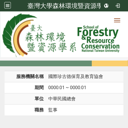
臺灣大學森林環境暨資源學系
Toggl
系所成員
:::
首頁
系所成員
教師
經歷
服務機關名稱
國際珍古德保育及教育協會
期間
0000.01 ~ 0000.01
單位
中華民國總會
職務
監事