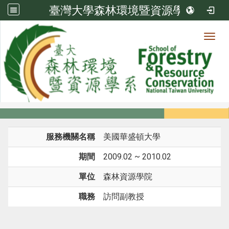
臺灣大學森林環境暨資源學系
Toggl
系所成員
:::
首頁
系所成員
教師
經歷
服務機關名稱
美國華盛頓大學
期間
2009.02 ~ 2010.02
單位
森林資源學院
職務
訪問副教授