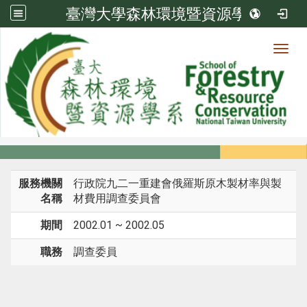
臺灣大學森林環境暨資源學系
Toggl
系所成員
:::
首頁
系所成員
教師
經歷
服務機關
行政院九二一重建會俄羅斯原木製材率與製
名稱
材費用調查委員會
期間
2002.01 ~ 2002.05
職務
調查委員