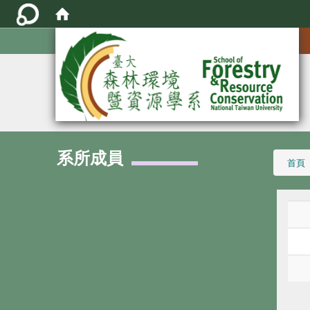
:::
系所成員
:::
首頁