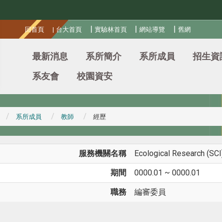
:::
|
|
|
回首頁
|
台大首頁
實驗林首頁
網站導覽
舊網
最新消息
系所簡介
系所成員
招生資
系友會
校園資安
系所成員
教師
經歷
服務機關名稱
Ecological Research (SCI
期間
0000.01 ~ 0000.01
職務
編審委員