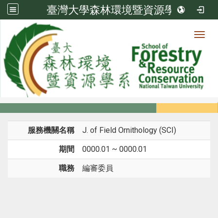
臺灣大學森林環境暨資源學系
Toggl
系所成員
:::
首頁
系所成員
教師
經歷
服務機關名稱
J. of Field Ornithology (SCI)
期間
0000.01 ~ 0000.01
職務
編審委員