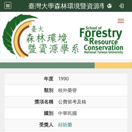
臺灣大學森林環境暨資源學系
Toggl
系所成員
:::
首頁
系所成員
教師
榮譽
年度
1990
類別
校外榮譽
獎項名稱
公費留考及格
國別
中華民國
受獎人
邱祈榮