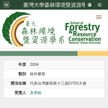
臺灣大學森林環境暨資源學系
Toggl
系所成員
:::
首頁
系所成員
教師
榮譽
年度
2004
類別
校外榮譽
獎項名稱
代表台灣參與第十三屆CITES大會
受獎人
袁孝維