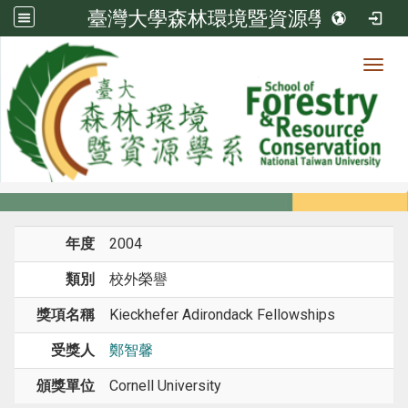
臺灣大學森林環境暨資源學系
Toggl
系所成員
:::
首頁
系所成員
教師
榮譽
年度
2004
類別
校外榮譽
獎項名稱
Kieckhefer Adirondack Fellowships
受獎人
鄭智馨
頒獎單位
Cornell University