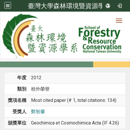
臺灣大學森林環境暨資源學系
Toggl
系所成員
:::
首頁
系所成員
教師
榮譽
年度
2012
類別
校外榮譽
獎項名稱
Most cited paper (# 1, total citations: 134)
受獎人
鄭智馨
頒獎單位
Geochimica et Cosmochimica Acta (IF 4.26)