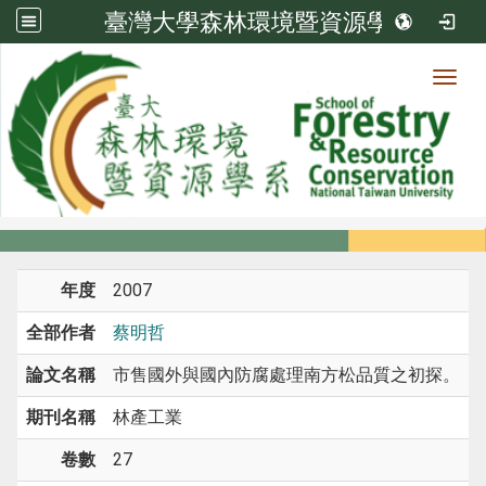
臺灣大學森林環境暨資源學系
Toggl
系所成員
:::
首頁
系所成員
教師
期刊論文
年度
2007
全部作者
蔡明哲
論文名稱
市售國外與國內防腐處理南方松品質之初探。
期刊名稱
林產工業
卷數
27