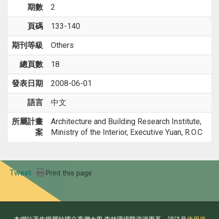
期數
2
頁碼
133-140
期刊等級
Others
總頁數
18
發表日期
2008-06-01
語言
中文
所屬計畫
Architecture and Building Research Institute,
案
Ministry of the Interior, Executive Yuan, R.O.C
Tweet
Print this page