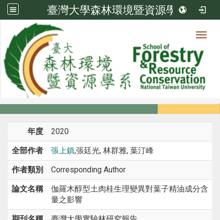
臺灣大學森林環境暨資源學系
Toggl
系所成員
:::
首頁
系所成員
教師
期刊論文
年度
2020
全部作者
張上鎮
,張廷光, 林群雅, 葉汀峰
作者類別
Corresponding Author
論文名稱
伽羅木醇型土肉桂生理變異對葉子精油成分含
量之影響
期刊名稱
臺灣大學實驗林研究報告