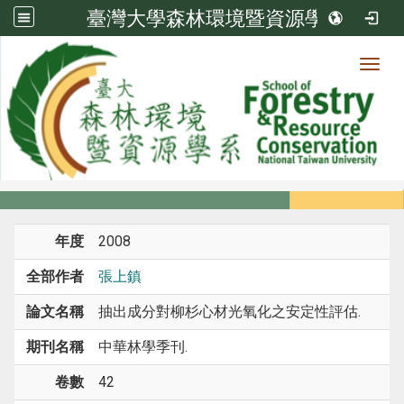
臺灣大學森林環境暨資源學系
Toggl
系所成員
:::
首頁
系所成員
教師
期刊論文
年度
2008
全部作者
張上鎮
論文名稱
抽出成分對柳杉心材光氧化之安定性評估.
期刊名稱
中華林學季刊.
卷數
42