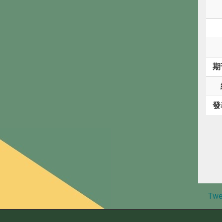
期
發
Twe