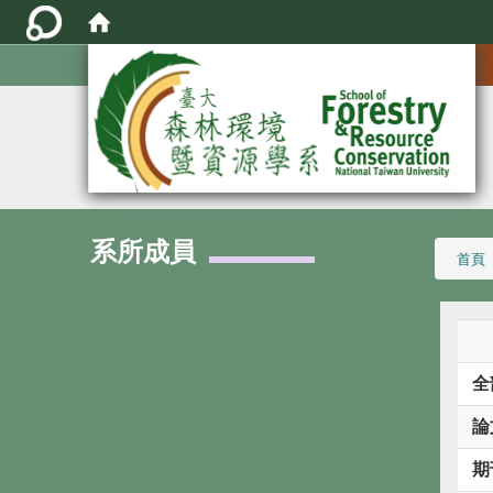
:::
系所成員
:::
首頁
全
論
期