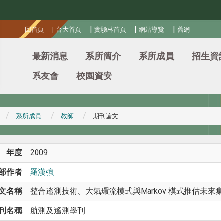
:::
|
|
|
回首頁
|
台大首頁
實驗林首頁
網站導覽
舊網
最新消息
系所簡介
系所成員
招生資
系友會
校園資安
系所成員
教師
期刊論文
年度
2009
部作者
羅漢強
文名稱
整合遙測技術、大氣環流模式與Markov 模式推估未
刊名稱
航測及遙測學刊