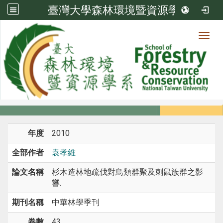
臺灣大學森林環境暨資源學系
Toggl
系所成員
:::
首頁
系所成員
教師
期刊論文
年度
2010
全部作者
袁孝維
論文名稱
杉木造林地疏伐對鳥類群聚及刺鼠族群之影
響.
期刊名稱
中華林學季刊
卷數
43