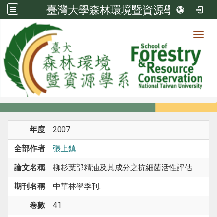
臺灣大學森林環境暨資源學系
Toggl
系所成員
:::
首頁
系所成員
教師
期刊論文
年度
2007
全部作者
張上鎮
論文名稱
柳杉葉部精油及其成分之抗細菌活性評估.
期刊名稱
中華林學季刊.
卷數
41