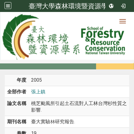
臺灣大學森林環境暨資源學系
Toggl
系所成員
:::
首頁
系所成員
教師
期刊論文
年度
2005
全部作者
張上鎮
論文名稱
桃芝颱風所引起土石流對人工林台灣杉性質之
影響.
期刊名稱
臺大實驗林研究報告.
卷數
19