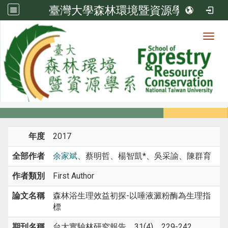
臺灣大學森林環境暨資源學系
Toggl
系所成員
:::
首頁
系所成員
教師
期刊論文
年度
2017
全部作者
余家斌
、蔡明哲、楊智凱*、吳采諭、陳群育
作者類別
First Author
論文名稱
森林浴生理效益初探-以唾液澱粉酶為生理指
標
期刊名稱
台大實驗林研究報告，31(4)，229-242