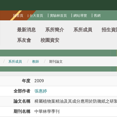
:::
|
|
|
回首頁
|
台大首頁
實驗林首頁
網站導覽
舊網
最新消息
系所簡介
系所成員
招生資
系友會
校園資安
系所成員
教師
期刊論文
年度
2009
全部作者
張惠婷
論文名稱
樟屬植物葉精油及其成分應用於防黴紙之研
期刊名稱
中華林學季刊