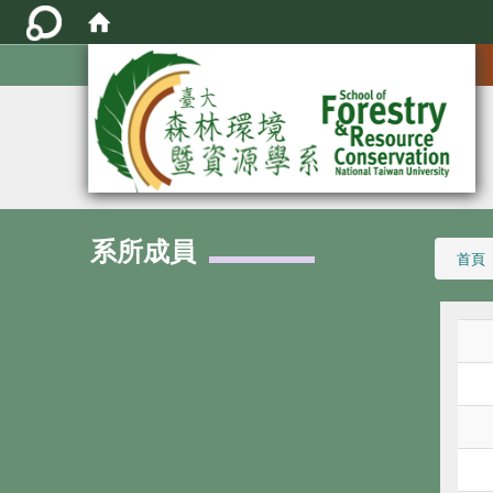
:::
系所成員
:::
首頁