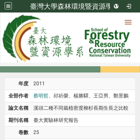
臺灣大學森林環境暨資源學系
Toggl
系所成員
:::
首頁
系所成員
教師
期刊論文
年度
2011
全部作者
蔡明哲
、邱祈榮、楊勝驛、王亞男、鄭景鵬
論文名稱
溪頭二種不同栽植密度柳杉長期生長之比較
期刊名稱
臺大實驗林研究報告
卷數
25