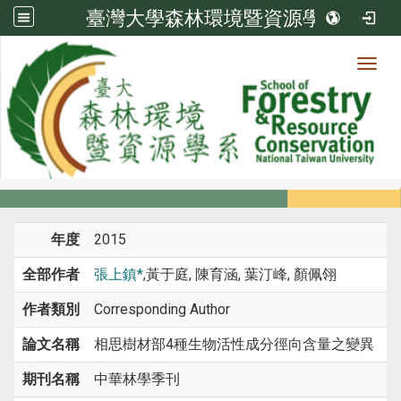
臺灣大學森林環境暨資源學系
Toggl
系所成員
:::
首頁
系所成員
教師
期刊論文
年度
2015
全部作者
張上鎮*
,黃于庭, 陳育涵, 葉汀峰, 顏佩翎
作者類別
Corresponding Author
論文名稱
相思樹材部4種生物活性成分徑向含量之變異
期刊名稱
中華林學季刊