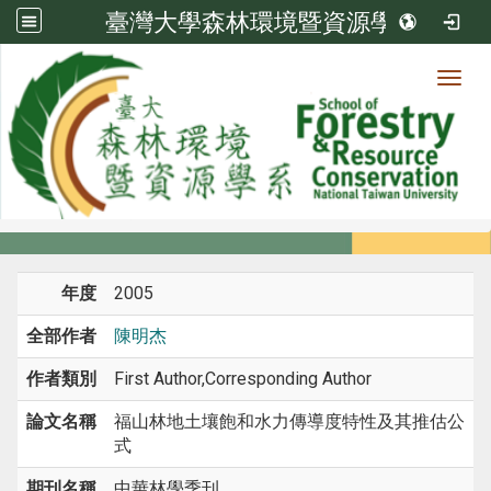
臺灣大學森林環境暨資源學系
Toggl
系所成員
:::
首頁
系所成員
教師
期刊論文
年度
2005
全部作者
陳明杰
作者類別
First Author,Corresponding Author
論文名稱
福山林地土壤飽和水力傳導度特性及其推估公
式
期刊名稱
中華林學季刊