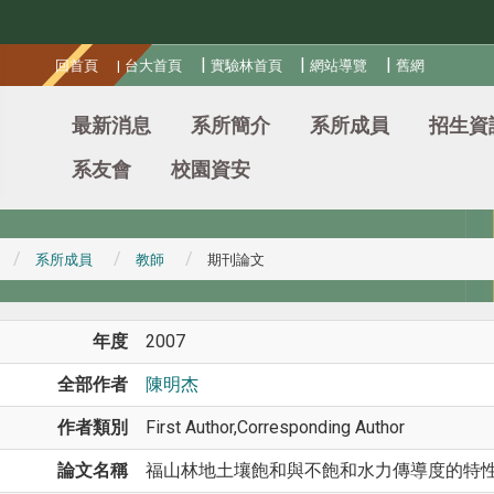
:::
|
|
|
回首頁
|
台大首頁
實驗林首頁
網站導覽
舊網
最新消息
系所簡介
系所成員
招生資
系友會
校園資安
系所成員
教師
期刊論文
年度
2007
全部作者
陳明杰
作者類別
First Author,Corresponding Author
論文名稱
福山林地土壤飽和與不飽和水力傳導度的特