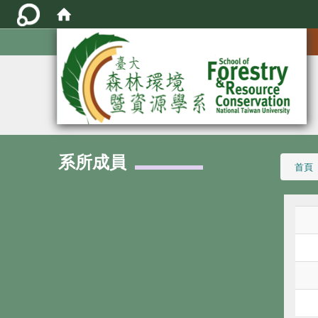
:::
系所成員
:::
首頁