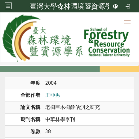
臺灣大學森林環境暨資源學系
Toggl
系所成員
:::
首頁
系所成員
教師
期刊論文
年度
2004
全部作者
王亞男
論文名稱
老樹巨木樹齡估測之研究
期刊名稱
中華林學季刊
卷數
38