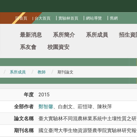
:::
|
|
|
回首頁
|
台大首頁
實驗林首頁
網站導覽
舊網
最新消息
系所簡介
系所成員
招生資
系友會
校園資安
系所成員
教師
期刊論文
年度
2015
全部作者
鄭智馨
、白創文、莊愷瑋、陳秋萍
論文名稱
臺大實驗林不同混農林業系統中土壤性質之研
期刊名稱
國立臺灣大學生物資源暨農學院實驗林研究報