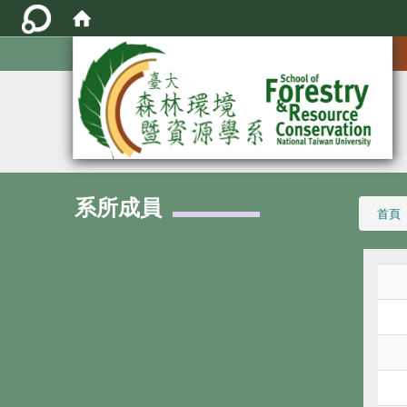
:::
系所成員
:::
首頁