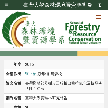
臺灣大學森林環境暨資源學系
Toggl
系所成員
:::
首頁
系所成員
教師
期刊論文
年度
2016
全部作者
張上鎮
,顏佩翎, 鄭森松
論文名稱
臺灣櫸材部及樹皮乙醇抽出物抗氧化及抗發炎
活性之初探
期刊名稱
臺灣大學實驗林研究報告
卷數
30