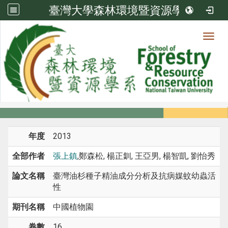
臺灣大學森林環境暨資源學系
Toggl
系所成員
:::
首頁
系所成員
教師
期刊論文
年度
2013
全部作者
張上鎮
,鄭森松, 楊正釧, 王亞男, 楊智凱, 劉怡秀
論文名稱
臺灣油杉種子精油成分分析及抗病媒蚊幼蟲活
性
期刊名稱
中國植物園
卷數
16