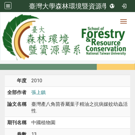
臺灣大學森林環境暨資源學系
Toggl
系所成員
:::
首頁
系所成員
教師
期刊論文
年度
2010
全部作者
張上鎮
論文名稱
臺灣產八角茴香屬葉子精油之抗病媒蚊幼蟲活
性.
期刊名稱
中國植物園
卷數
13