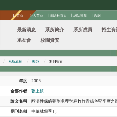
:::
|
|
|
回首頁
|
台大首頁
實驗林首頁
網站導覽
舊網
最新消息
系所簡介
系所成員
招生資
系友會
校園資安
系所成員
教師
期刊論文
年度
2005
全部作者
張上鎮
論文名稱
醇溶性保綠藥劑處理對麻竹竹青綠色堅牢度之影
期刊名稱
中華林學季刊.