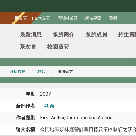
:::
|
|
|
回首頁
|
台大首頁
實驗林首頁
網站導覽
舊網
最新消息
系所簡介
系所成員
招生資
系友會
校園資安
系所成員
教師
期刊論文
年度
2007
全部作者
邱祈榮
作者類別
First Author,Corresponding Author
論文名稱
金門地區森林經營計畫目標及策略制訂之研