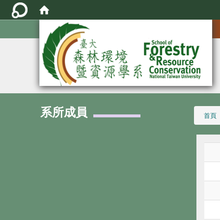
:::
系所成員
:::
首頁