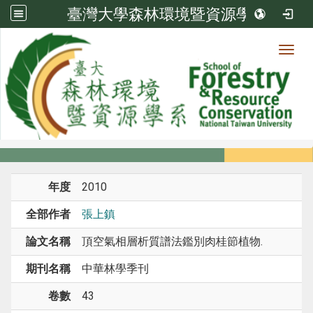
臺灣大學森林環境暨資源學系
Toggl
系所成員
:::
首頁
系所成員
教師
期刊論文
年度
2010
全部作者
張上鎮
論文名稱
頂空氣相層析質譜法鑑別肉桂節植物.
期刊名稱
中華林學季刊
卷數
43