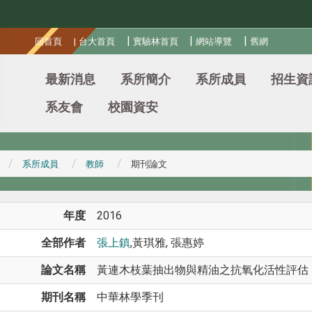
:::
|
|
|
回首頁
|
台大首頁
實驗林首頁
網站導覽
舊網
最新消息
系所簡介
系所成員
招生資
系友會
校園資安
系所成員
教師
期刊論文
年度
2016
全部作者
張上鎮
,黃琪雅, 張惠婷
論文名稱
黃連木枝葉抽出物與精油之抗氧化活性評估
期刊名稱
中華林學季刊