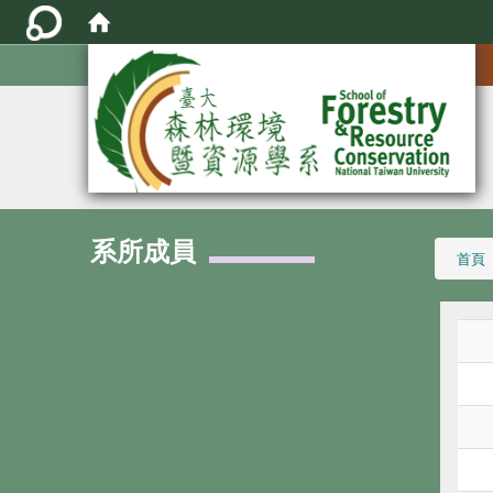
:::
系所成員
:::
首頁