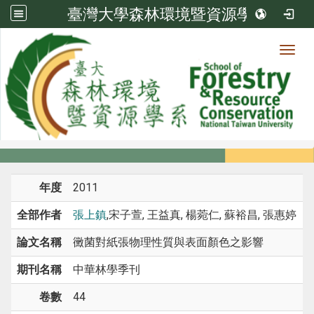
臺灣大學森林環境暨資源學系
Toggl
系所成員
:::
首頁
系所成員
教師
期刊論文
年度
2011
全部作者
張上鎮
,宋子萱, 王益真, 楊菀仁, 蘇裕昌, 張惠婷
論文名稱
黴菌對紙張物理性質與表面顏色之影響
期刊名稱
中華林學季刊
卷數
44