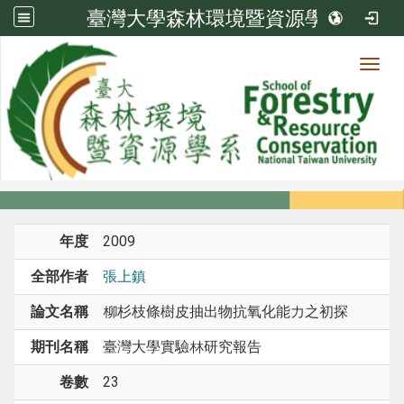
臺灣大學森林環境暨資源學系
Toggl
系所成員
:::
首頁
系所成員
教師
期刊論文
年度
2009
全部作者
張上鎮
論文名稱
柳杉枝條樹皮抽出物抗氧化能力之初探
期刊名稱
臺灣大學實驗林研究報告
卷數
23