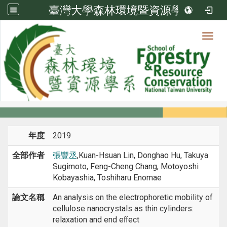
臺灣大學森林環境暨資源學系
Toggl
系所成員
:::
首頁
系所成員
教師
期刊論文
年度
2019
全部作者
張豐丞
,Kuan-Hsuan Lin, Donghao Hu, Takuya
Sugimoto, Feng-Cheng Chang, Motoyoshi
Kobayashia, Toshiharu Enomae
論文名稱
An analysis on the electrophoretic mobility of
cellulose nanocrystals as thin cylinders:
relaxation and end eﬀect