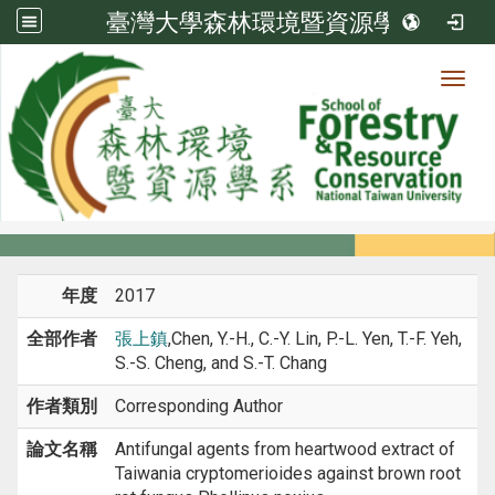
臺灣大學森林環境暨資源學系
Toggl
系所成員
:::
首頁
系所成員
教師
期刊論文
年度
2017
全部作者
張上鎮
,Chen, Y.-H., C.-Y. Lin, P.-L. Yen, T.-F. Yeh,
S.-S. Cheng, and S.-T. Chang
作者類別
Corresponding Author
論文名稱
Antifungal agents from heartwood extract of
Taiwania cryptomerioides against brown root