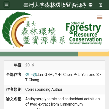
臺灣大學森林環境暨資源學系
Toggl
系所成員
:::
首頁
系所成員
教師
期刊論文
年度
2016
全部作者
張上鎮
,Lin, G.-M., Y.-H. Chen, P.-L. Yen, and S.-
T. Chang
作者類別
Corresponding Author
論文名稱
Antihyperglycemic and antioxidant activities
of twig extract from Cinnamomum