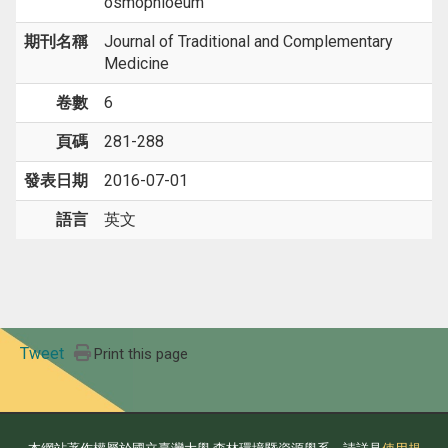
osmophloeum
期刊名稱
Journal of Traditional and Complementary
Medicine
卷數
6
頁碼
281-288
發表日期
2016-07-01
語言
英文
Tweet
Print this page