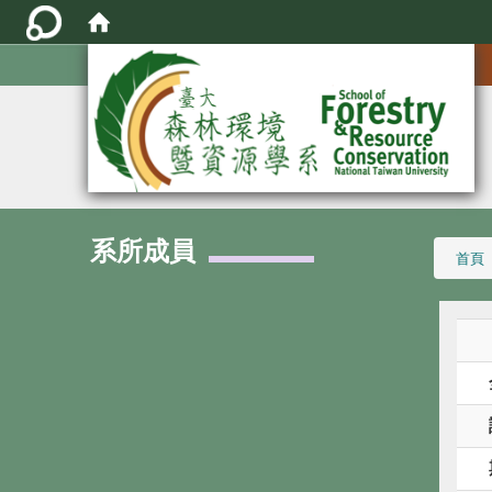
:::
系所成員
:::
首頁