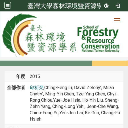
臺灣大學森林環境暨資源學系
Toggl
系所成員
:::
首頁
系所成員
教師
期刊論文
年度
2015
全部作者
邱祈榮
,Ching-Feng Li, David Zeleny’, Milan
Chytry’, Ming-Yih Chen, Tze-Ying Chen, Chyi-
Rong Chiou,Yue-Joe Hsia, Ho-Yih Liu, Sheng-
Zehn Yang, Ching-Long Yeh , Jenn-Che Wang,
Chiou-Feng Yu,Yen-Jen Lai, Ke Guo, Chang-Fu
Hsieh