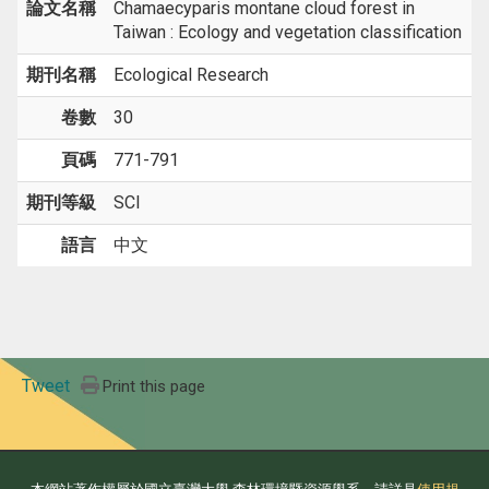
論文名稱
Chamaecyparis montane cloud forest in
Taiwan : Ecology and vegetation classification
期刊名稱
Ecological Research
卷數
30
頁碼
771-791
期刊等級
SCI
語言
中文
Tweet
Print this page