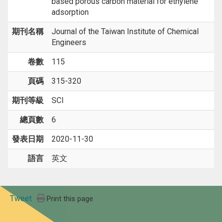
based porous carbon material for ethylene
adsorption
期刊名稱
Journal of the Taiwan Institute of Chemical
Engineers
卷數
115
頁碼
315-320
期刊等級
SCI
總頁數
6
發表日期
2020-11-30
語言
英文
Tweet
Print this page