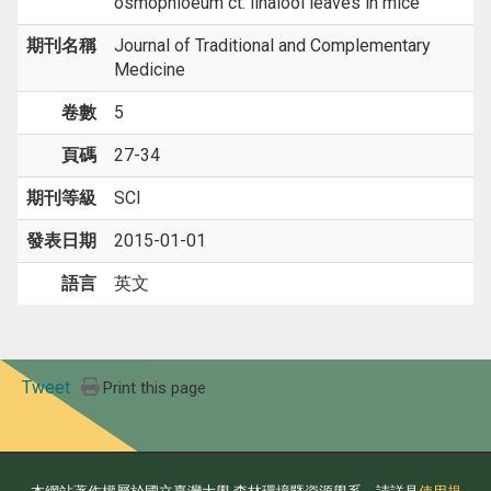
osmophloeum ct. linalool leaves in mice
期刊名稱
Journal of Traditional and Complementary
Medicine
卷數
5
頁碼
27-34
期刊等級
SCI
發表日期
2015-01-01
語言
英文
Tweet
Print this page