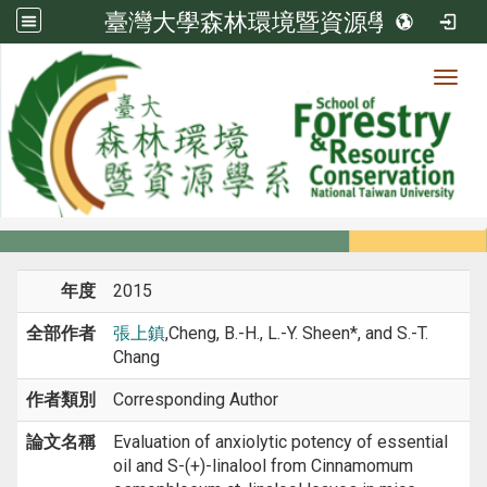
臺灣大學森林環境暨資源學系
Toggl
系所成員
:::
首頁
系所成員
教師
期刊論文
年度
2015
全部作者
張上鎮
,Cheng, B.-H., L.-Y. Sheen*, and S.-T.
Chang
作者類別
Corresponding Author
論文名稱
Evaluation of anxiolytic potency of essential
oil and S-(+)-linalool from Cinnamomum