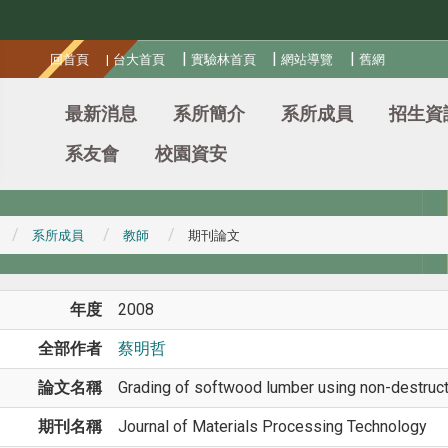
:::
|
|
|
回首頁
|
台大首頁
實驗林首頁
網站導覽
舊網
最新消息
系所簡介
系所成員
招生資
系友會
校園資安
系所成員
教師
期刊論文
年度
2008
全部作者
蔡明哲
論文名稱
Grading of softwood lumber using non-destruct
期刊名稱
Journal of Materials Processing Technology