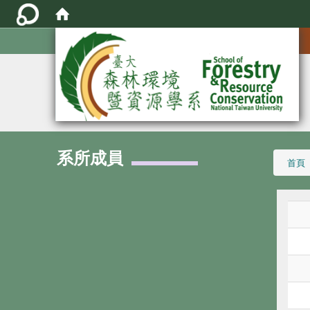
:::
系所成員
:::
首頁