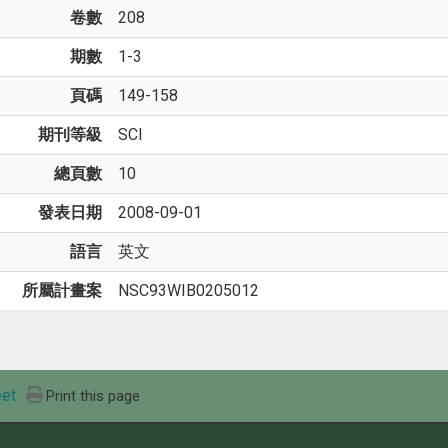
卷數
208
期數
1-3
頁碼
149-158
期刊等級
SCI
總頁數
10
發表日期
2008-09-01
語言
英文
所屬計畫案
NSC93WIB0205012
et
Print this page