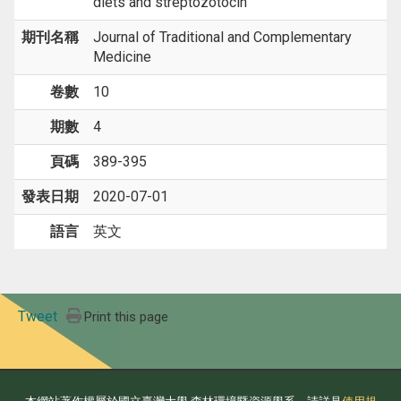
diets and streptozotocin
期刊名稱
Journal of Traditional and Complementary
Medicine
卷數
10
期數
4
頁碼
389-395
發表日期
2020-07-01
語言
英文
Tweet
Print this page